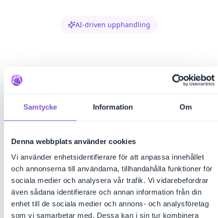
AI-driven upphandling
Vi bygger framtidens
lösningar för
upphandling och avtal
Samtycke
Information
Om
Denna webbplats använder cookies
Ett system för upphandling och avtal –
Vi använder enhetsidentifierare för att anpassa innehållet
utöver det vanliga. Med modern teknik och
och annonserna till användarna, tillhandahålla funktioner för
sociala medier och analysera vår trafik. Vi vidarebefordrar
användarvänlighet i fokus hjälper vi offentlig
även sådana identifierare och annan information från din
sektor och näringslivet till bättre affärer.
enhet till de sociala medier och annons- och analysföretag
som vi samarbetar med. Dessa kan i sin tur kombinera